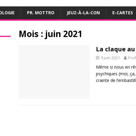
OLOGIE
PR. MOTTRO
JEUZ-À-LA-CON
E-CARTES
Mois :
juin 2021
La claque au 
9 juin 2021
Pro
Même si nous en rêv
psychiques (moi, ça,
crainte de l’embasti