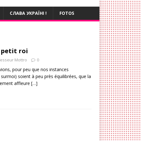
СЛАВА УКРАЇНІ !
FOTOS
petit roi
fesseur Mottro
0
ions, pour peu que nos instances
 surmoi) soient à peu près équilibrées, que la
llement affleure
[…]