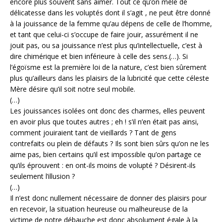
encore plus souvent sans aimer. Tout ce qu’on mêle de
délicatesse dans les voluptés dont il s’agit , ne peut être donné
à la jouissance de la femme qu’au dépens de celle de l’homme,
et tant que celui-ci s’occupe de faire jouir, assurément il ne
jouit pas, ou sa jouissance n’est plus qu’intellectuelle, c’est à
dire chimérique et bien inférieure à celle des sens.(…). Si
l’égoïsme est la première loi de la nature, c’est bien sûrement
plus qu’ailleurs dans les plaisirs de la lubricité que cette céleste
Mère désire qu’il soit notre seul mobile.
(…)
Les jouissances isolées ont donc des charmes, elles peuvent
en avoir plus que toutes autres ; eh ! s’il n’en était pas ainsi,
comment jouiraient tant de vieillards ? Tant de gens
contrefaits ou plein de défauts ? Ils sont bien sûrs qu’on ne les
aime pas, bien certains qu’il est impossible qu’on partage ce
qu’ils éprouvent : en ont-ils moins de volupté ? Désirent-ils
seulement l’illusion ?
(…)
Il n’est donc nullement nécessaire de donner des plaisirs pour
en recevoir, la situation heureuse ou malheureuse de la
victime de notre débauche est donc absolument égale à la