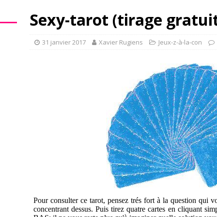
Sexy-tarot (tirage gratui
31 janvier 2017
Xavier Rugiens
Jeux-z-à-la-con