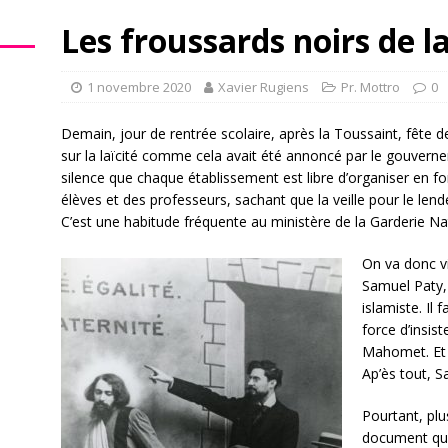
Les froussards noirs de l
1 novembre 2020
Xavier Rugiens
Pr. Mottro
0
Demain, jour de rentrée scolaire, après la Toussaint, fête de
sur la laïcité comme cela avait été annoncé par le gouvern
silence que chaque établissement est libre d’organiser en f
élèves et des professeurs, sachant que la veille pour le lend
C’est une habitude fréquente au ministère de la Garderie N
On va donc vi
Samuel Paty, 
islamiste. Il 
force d’insist
Mahomet. Et 
Ap’ès tout, Sa
Pourtant, plu
document qui