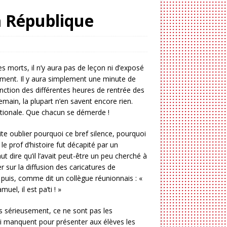
a République
s morts, il n’y aura pas de leçon ni d’exposé
ement. Il y aura simplement une minute de
onction des différentes heures de rentrée des
emain, la plupart n’en savent encore rien.
ationale. Que chacun se démerde !
te oublier pourquoi ce bref silence, pourquoi
le prof d’histoire fut décapité par un
faut dire qu’il l’avait peut-être un peu cherché à
er sur la diffusion des caricatures de
puis, comme dit un collègue réunionnais : «
muel, il est pa’ti ! »
s sérieusement, ce ne sont pas les
 manquent pour présenter aux élèves les