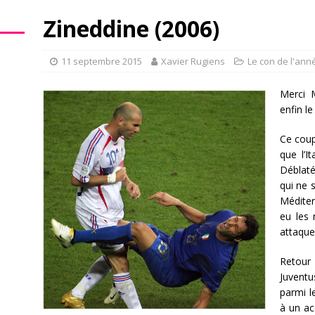
Zineddine (2006)
11 septembre 2015
Xavier Rugiens
Le con de l'ann
Merci 
enfin le
Ce coup
que l’It
Déblaté
qui ne 
Méditer
eu les 
attaque
Retour 
Juvent
parmi l
à un ac