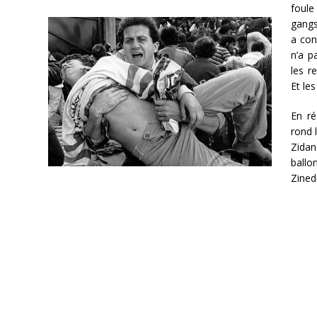
foule
gangs 
a con
n’a p
les r
Et le
En ré
rond
Zidan
ballo
Zined