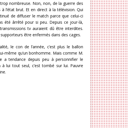
 trop nombreuse. Non, non, de la guerre des
à l’état brut. Et en direct à la télévision. Qui
tinué de diffuser le match parce que celui-ci
as été ârrêté pour si peu. Depuis ce jour-là,
etransmissions tv auraient dû être interdites.
s supporteurs être enfermés dans des cages.
alité, le con de l’année, c’est plus le ballon
 lui-même qu’un bonhomme. Mais comme M.
e a tendance depuis peu à personnifier le
n à lui tout seul, c’est tombé sur lui. Pauvre
ine.