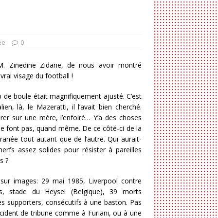
ée
0
M. Zinedine Zidane, de nous avoir montré
 vrai visage du football !
 de boule était magnifiquement ajusté. C’est
alien, là, le Mazeratti, il l’avait bien cherché.
rer sur une mère, l’enfoiré… Y’a des choses
se font pas, quand même. De ce côté-ci de la
ranée tout autant que de l’autre. Qui aurait-
nerfs assez solides pour résister à pareilles
s ?
sur images: 29 mai 1985, Liverpool contre
us, stade du Heysel (Belgique), 39 morts
es supporters, consécutifs à une baston. Pas
cident de tribune comme à Furiani, ou à une