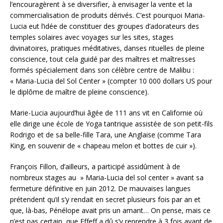
l’encouragèrent à se diversifier, à envisager la vente et la
commercialisation de produits dérivés. C’est pourquoi Maria-
Lucia eut l’idée de constituer des groupes d’adorateurs des
temples solaires avec voyages sur les sites, stages
divinatoires, pratiques méditatives, danses rituelles de pleine
conscience, tout cela guidé par des maîtres et maîtresses
formés spécialement dans son célèbre centre de Malibu :
« Maria-Lucia del Sol Center » (compter 10 000 dollars US pour
le diplôme de maître de pleine conscience).
Marie-Lucia aujourd’hui âgée de 111 ans vit en Californie où
elle dirige une école de Yoga tantrique assistée de son petit-fils
Rodrigo et de sa belle-fille Tara, une Anglaise (comme Tara
King, en souvenir de « chapeau melon et bottes de cuir »).
François Fillon, d’ailleurs, a participé assidûment à de
nombreux stages au » Maria-Lucia del sol center » avant sa
fermeture définitive en juin 2012. De mauvaises langues
prétendent qu’il s’y rendait en secret plusieurs fois par an et
que, là-bas, Pénélope avait pris un amant… On pense, mais ce
n’est pas certain, que Effeff a dû s’y reprendre à 3 fois avant de